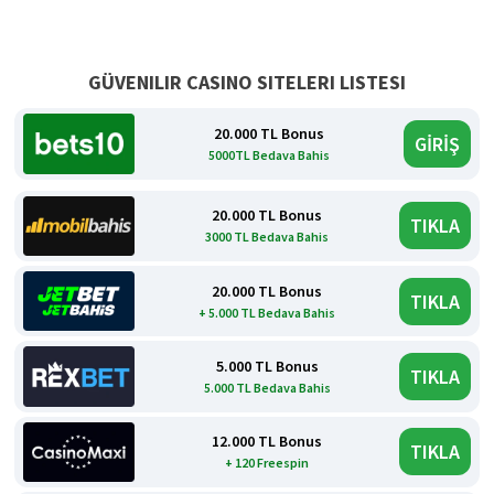
GÜVENILIR CASINO SITELERI LISTESI
20.000 TL Bonus
GİRİŞ
5000TL Bedava Bahis
20.000 TL Bonus
TIKLA
3000 TL Bedava Bahis
20.000 TL Bonus
TIKLA
+ 5.000 TL Bedava Bahis
5.000 TL Bonus
TIKLA
5.000 TL Bedava Bahis
12.000 TL Bonus
TIKLA
+ 120 Freespin