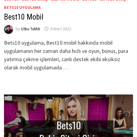
BETS10 UYGULAMA
Best10 Mobil
by
Utku Talihli
8 Mart 2022
Bets10 uygulama, Best10 mobil hakkında mobil
uygulamanın her zaman daha hızlı ve oyun, bonus, para
yatırma çekme işlemleri, canlı destek ekibi eksiksiz
olarak mobil uygulamada …