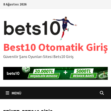
İçeriğe
8 Ağustos 2026
geç
Best10 Otomatik Giriş
Güvenilir Şans Oyunları Sitesi Bets10 Giriş
MENÜ