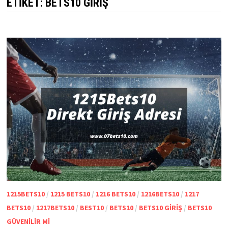
ETIKET:
BETS10 GIRIŞ
1215BETS10
/
1215 BETS10
/
1216 BETS10
/
1216BETS10
/
1217
BETS10
/
1217BETS10
/
BEST10
/
BETS10
/
BETS10 GIRIŞ
/
BETS10
GÜVENILIR MI