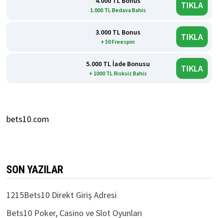
4.000 TL Bonus
TIKLA
1.000 TL Bedava Bahis
3.000 TL Bonus
TIKLA
+ 50 Freespin
5.000 TL İade Bonusu
TIKLA
+ 1000 TL Risksiz Bahis
bets10.com
SON YAZILAR
1215Bets10 Direkt Giriş Adresi