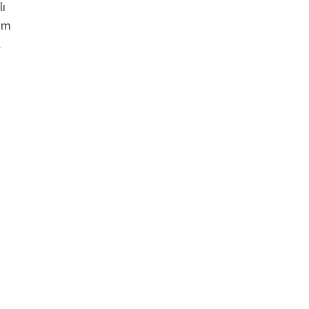
lı
tüm
…