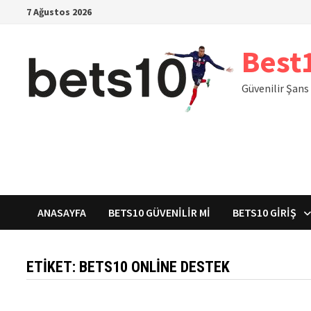
İçeriğe
7 Ağustos 2026
geç
Best
Güvenilir Şans 
ANASAYFA
BETS10 GÜVENILIR MI
BETS10 GIRIŞ
ETIKET:
BETS10 ONLINE DESTEK