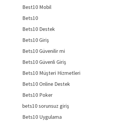
Best10 Mobil
Bets10
Bets10 Destek
Bets10 Giriş
Bets10 Güvenilir mi
Bets10 Güvenli Giriş
Bets10 Müşteri Hizmetleri
Bets10 Online Destek
Bets10 Poker
bets10 sorunsuz giriş
Bets10 Uygulama