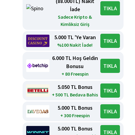
(88.000TL) Nakit
TIKLA
İade
Sadece Kripto &
Kimliksiz Giriş
5.000 TL 'Ye Varan
TIKLA
%100 Nakit İade!
6.000 TL Hoş Geldin
TIKLA
Bonusu
+ 80 Freespin
5.050 TL Bonus
TIKLA
+ 500 TL Bedava Bahis
5.000 TL Bonus
TIKLA
+ 300 Freespin
5.000 TL Bonus
TIKLA